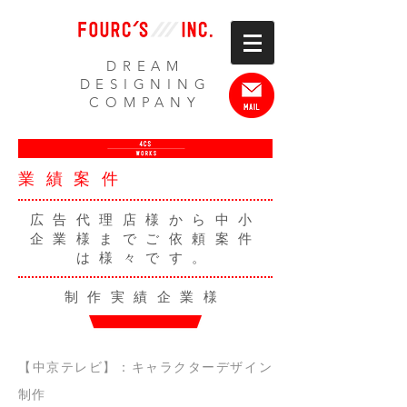
DREAM
DESIGNING
COMPANY
業績案件
広告代理店様から中小
企業様までご依頼案件
は様々です。
制作実績企業様
【中京テレビ】：キャラクターデザイン
制作