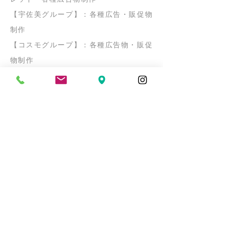
【宇佐美グループ】：各種広告・販促物
制作
【コスモグループ】：各種広告物・販促
物
制作
【マイナビ】：各種広告物制作
【AREX】：各種広告物制作
【代々木ゼミナール】：各種広告
物
制作
【名城大学 】：リーフレット・
各種広
告
物
制作
【あいち造形デザイン専門学校】：リー
フレット・
各種広告
物
制作
【カルド】：各種広告
物
制作
【リンナイ】：広告物制作
【名鉄不動産】：広告物制作